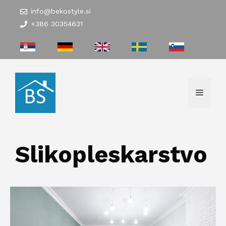
Skip
info@bekostyle.si
to
+386 30354631
content
Menu
Slikopleskarstvo