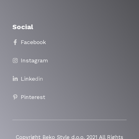
Social
Facebook
Instagram
Linke
din
Pinterest
Copyright Beko Style d.o.o. 2021 All Rights