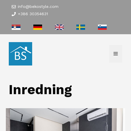
Hoppa
info@bekostyle.com
till
+386 30354631
innehåll
Meny
Inredning