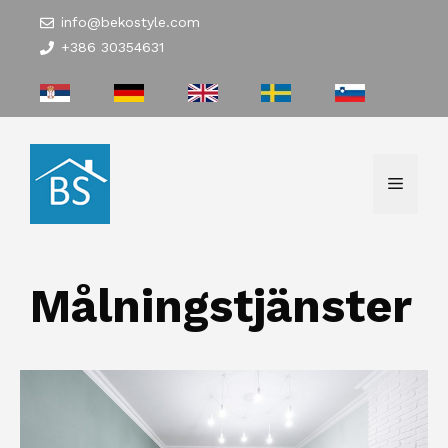
Hoppa
info@bekostyle.com
till
+386 30354631
innehåll
Meny
Målningstjänster