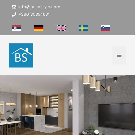
Skip
info@bekostyle.com
to
+386 30354631
content
Menu