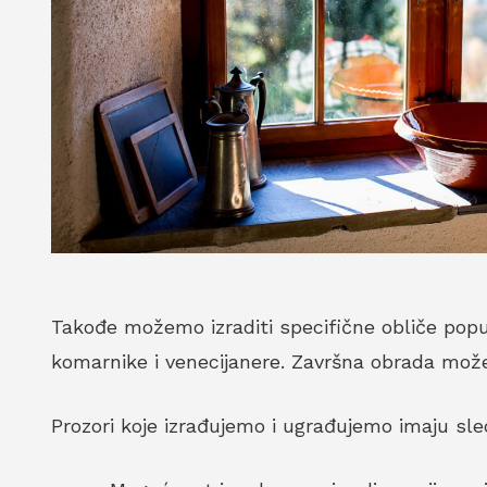
Takođe možemo izraditi specifične obliče poput
komarnike i venecijanere. Završna obrada može bi
Prozori koje izrađujemo i ugrađujemo imaju sle