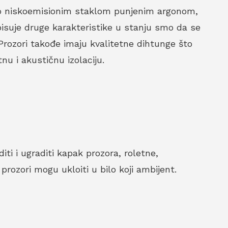
o niskoemisionim staklom punjenim argonom,
pisuje druge karakteristike u stanju smo da se
Prozori takođe imaju kvalitetne dihtunge što
u i akustičnu izolaciju.
ti i ugraditi kapak prozora, roletne,
prozori mogu ukloiti u bilo koji ambijent.