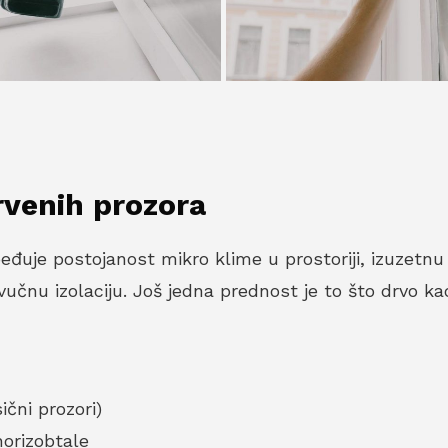
drvenih prozora
đuje postojanost mikro klime u prostoriji, izuzetnu 
zvučnu izolaciju. Još jedna prednost je to što drvo ka
ični prozori)
horizobtale