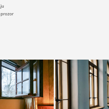
ju
 prozor