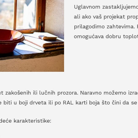
Uglavnom zastakljujem
ali ako vaš projekat pro
prilagodimo zahtevima. 
omogućava dobru toplotn
 zakošenih ili lučnih prozora. Naravno možemo izradi
ti u boji drveta ili po RAL karti boja što čini da se 
deće karakteristike: