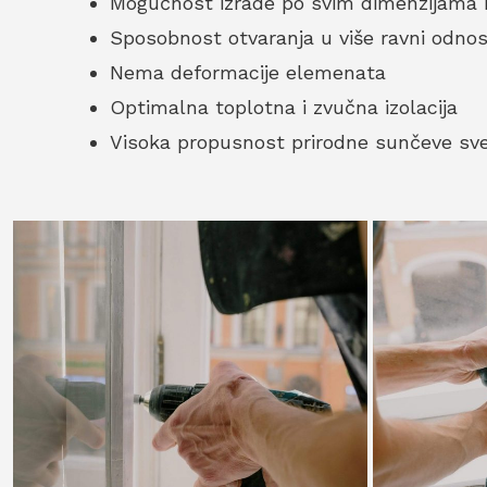
Mogućnost izrade po svim dimenzijama
Sposobnost otvaranja u više ravni odnost
Nema deformacije elemenata
Optimalna toplotna i zvučna izolacija
Visoka propusnost prirodne sunčeve svet