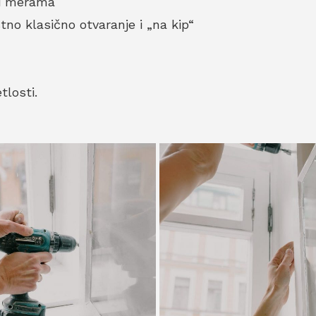
 i merama
no klasično otvaranje i „na kip“
losti.