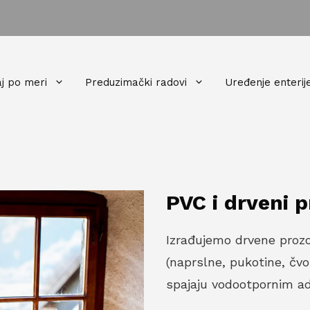
j po meri
Preduzimački radovi
Uređenje enterij
PVC i drveni p
Izrađujemo drvene prozo
(naprslne, pukotine, čvo
spajaju vodootpornim a