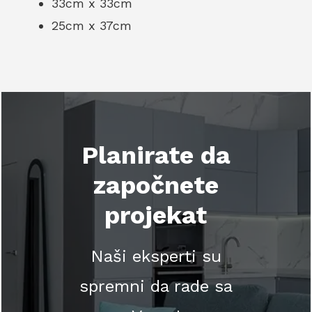
33cm x 33cm
25cm x 37cm
Planirate da
započnete
projekat
Naši eksperti su
spremni da rade sa