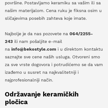
površine. Postavljamo keramiku sa vašim ili sa
našim materijalom. Cena ruku je fiksna osim u
sličajevima posebih zahteva koje imate.
Najbolje je da nas pozovete na
064/2255-
243
ili nam pošaljite e-mail
na
info@bekostyle.com
i u direktom kontaktu
saznajte sve cene naših usluga. Otvoreni smo
za sve vrste dogovora i potrudićemo se da vam
izađemo u susret na najkvalitetniji i
najprofesionalniji način.
Održavanje keramičkih
pločica