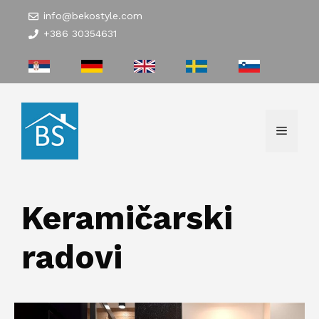
Skip
info@bekostyle.com
to
+386 30354631
content
Menu
Keramičarski
radovi