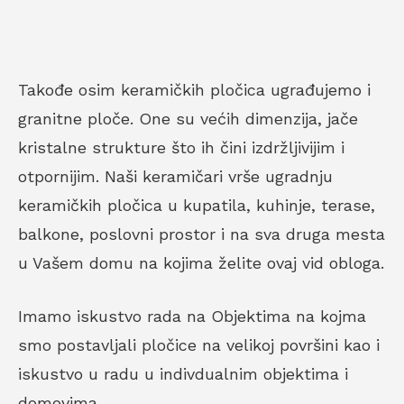
Takođe osim keramičkih pločica ugrađujemo i
granitne ploče. One su većih dimenzija, jače
kristalne strukture što ih čini izdržljivijim i
otpornijim. Naši keramičari vrše ugradnju
keramičkih pločica u kupatila, kuhinje, terase,
balkone, poslovni prostor i na sva druga mesta
u Vašem domu na kojima želite ovaj vid obloga.
Imamo iskustvo rada na Objektima na kojma
smo postavljali pločice na velikoj površini kao i
iskustvo u radu u indivdualnim objektima i
domovima.