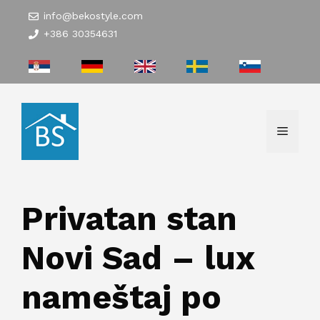
Skip
info@bekostyle.com
to
+386 30354631
content
Menu
Privatan stan
Novi Sad – lux
nameštaj po