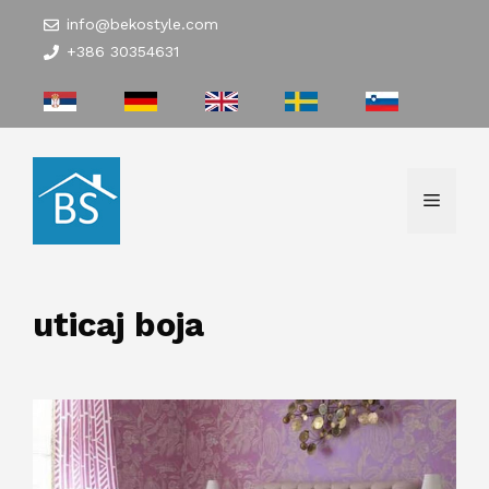
Skip
info@bekostyle.com
to
+386 30354631
content
Menu
uticaj boja