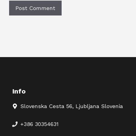
A
l
t
e
r
n
a
Info
t
Slovenska Cesta 56, Ljubljana Slovenia
i
v
+386 30354631
e