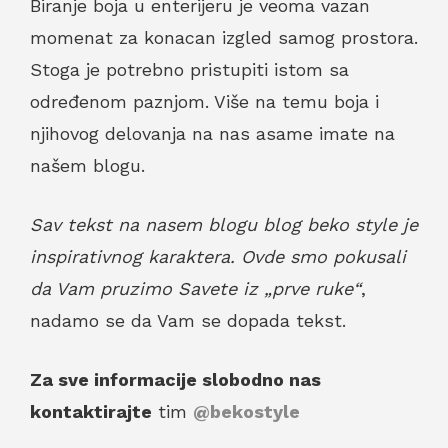
Biranje boja u enterijeru je veoma vazan
momenat za konacan izgled samog prostora.
Stoga je potrebno pristupiti istom sa
određenom paznjom. Više na temu boja i
njihovog delovanja na nas asame imate na
našem blogu.
Sav tekst na nasem blogu blog beko style je
inspirativnog karaktera. Ovde smo pokusali
da Vam pruzimo Savete iz „prve ruke“
,
nadamo se da Vam se dopada tekst.
Za sve informacije slobodno nas
kontaktirajte
tim
@bekostyle