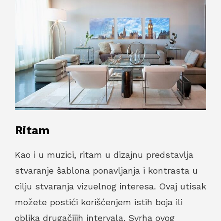
Ritam
Kao i u muzici, ritam u dizajnu predstavlja
stvaranje šablona ponavljanja i kontrasta u
cilju stvaranja vizuelnog interesa. Ovaj utisak
možete postići korišćenjem istih boja ili
oblika drugačijih intervala. Svrha ovog