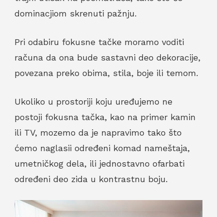
dominacjiom skrenuti pažnju.
Pri odabiru fokusne tačke moramo voditi
računa da ona bude sastavni deo dekoracije,
povezana preko obima, stila, boje ili temom.
Ukoliko u prostoriji koju uređujemo ne
postoji fokusna tačka, kao na primer kamin
ili TV, mozemo da je napravimo tako što
ćemo naglasii određeni komad nameštaja,
umetničkog dela, ili jednostavno ofarbati
određeni deo zida u kontrastnu boju.