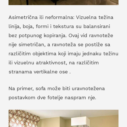
Asimetrična ili neformalna: Vizuelna težina
linija, boja, formi i tekstura su balansirani
bez potpunog kopiranja. Ovaj vid ravnoteže
nije simetričan, a ravnoteža se postiže sa
različitim objektima koji imaju jednaku težinu
ili vizuelnu atraktivnost, na različitim
stranama vertikalne ose .
Na primer, sofa može biti uravnotežena
postavkom dve fotelje naspram nje.