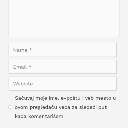
Name
Email
Website
Sačuvaj moje ime, e-poštu i veb mesto u
ovom pregledaču veba za sledeći put
kada komentarišem.