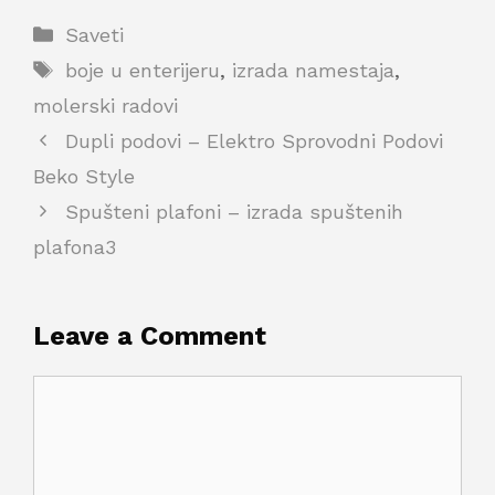
Categories
Saveti
Tags
boje u enterijeru
,
izrada namestaja
,
molerski radovi
Dupli podovi – Elektro Sprovodni Podovi
Beko Style
Spušteni plafoni – izrada spuštenih
plafona3
Leave a Comment
Comment