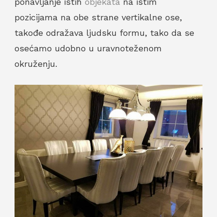
ponavljanje istih
objekata
na istim
pozicijama na obe strane vertikalne ose,
takođe odražava ljudsku formu, tako da se
osećamo udobno u uravnoteženom
okruženju.