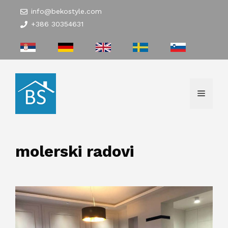
Skip
info@bekostyle.com
to
+386 30354631
content
Menu
molerski radovi