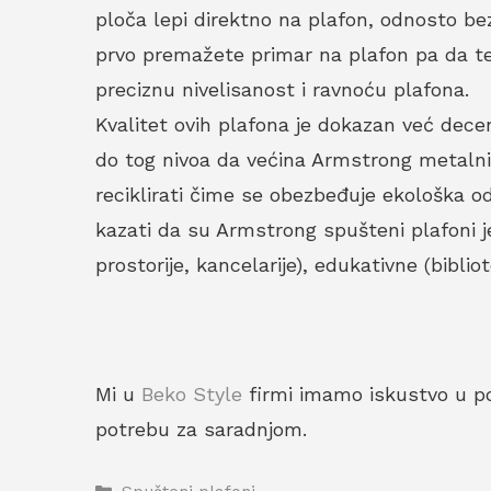
ploča lepi direktno na plafon, odnosto bez
prvo premažete primar na plafon pa da t
preciznu nivelisanost i ravnoću plafona.
Kvalitet ovih plafona je dokazan već dece
do tog nivoa da većina Armstrong metalni
reciklirati čime se obezbeđuje ekološka o
kazati da su Armstrong spušteni plafoni j
prostorije, kancelarije), edukativne (bibli
Mi u
Beko Style
firmi imamo iskustvo u po
potrebu za saradnjom.