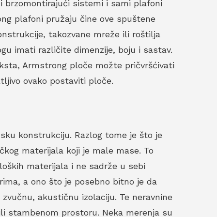
i brzomontirajući sistemi i sami plafoni
ong plafoni pružaju čine ove spuštene
trukcije, takozvane mreže ili roštilja
u imati različite dimenzije, boju i sastav.
eksta, Armstrong ploče možte pričvršćivati
tljivo ovako postaviti ploče.
u konstrukciju. Razlog tome je što je
čkog materijala koji je male mase. To
loških materijala i ne sadrže u sebi
orima, a ono što je posebno bitno je da
 zvučnu, akustičnu izolaciju. Te neravnine
 ili stambenom prostoru. Neka merenja su