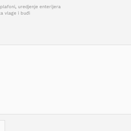
plafoni
,
uredjenje enterijera
a vlage i buđi