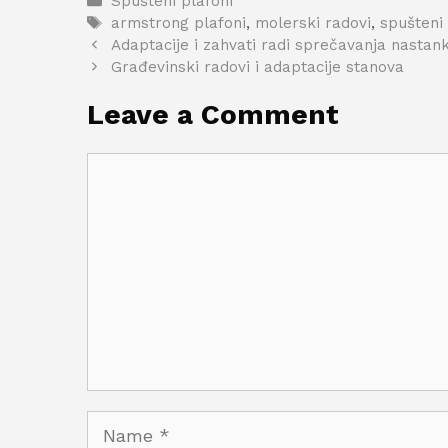
Categories
Spušteni plafoni
Tags
armstrong plafoni
,
molerski radovi
,
spušteni 
Adaptacije i zahvati radi sprečavanja nastank
Građevinski radovi i adaptacije stanova
Leave a Comment
Comment
Name