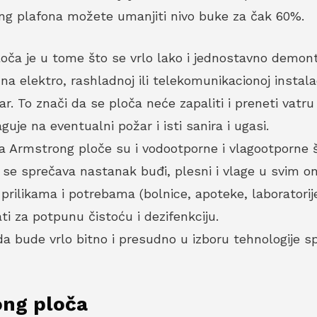
g plafona možete umanjiti nivo buke za čak 60%.
ča je u tome što se vrlo lako i jednostavno demontir
na elektro, rashladnoj ili telekomunikacionoj instala
ar. To znači da se ploča neće zapaliti i preneti v
uje na eventualni požar i isti sanira i ugasi.
a Armstrong ploče su i vodootporne i vlagootporne št
 se sprečava nastanak buđi, plesni i vlage u svim o
m prilikama i potrebama (bolnice, apoteke, laboratori
i za potpunu čistoću i dezifenkciju.
 da bude vrlo bitno i presudno u izboru tehnologije 
ong ploča