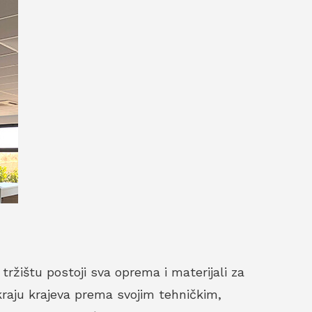
žištu postoji sva oprema i materijali za
kraju krajeva prema svojim tehničkim,