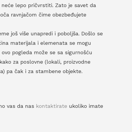
neće lepo pričvrstiti. Zato je savet da
ploča ravnjačom čime obezbeđujete
me još više unapredi i poboljša. Došlo se
ćina materijala i elemenata se mogu
sve ovo pogleda može se sa sigurnošću
kako za poslovne (lokali, proizvodne
šta) pa čak i za stambene objekte.
amo vas da nas
kontaktirate
ukoliko imate