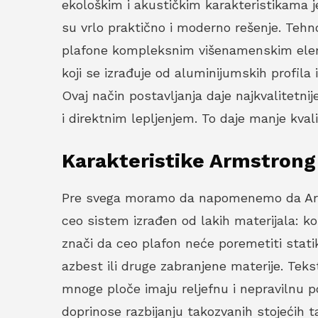
ekološkim i akustičkim karakteristikama je
su vrlo praktično i moderno rešenje. Tehn
plafone kompleksnim višenamenskim elemen
koji se izrađuje od aluminijumskih profila
Ovaj način postavljanja daje najkvalitetn
i direktnim lepljenjem. To daje manje kvali
Karakteristike Armstrong 
Pre svega moramo da napomenemo da Armst
ceo sistem izrađen od lakih materijala: k
znači da ceo plafon neće poremetiti statik
azbest ili druge zabranjene materije. Teks
mnoge ploče imaju reljefnu i nepravilnu p
doprinose razbijanju takozvanih stojeći