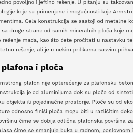
dno povoljno i jeftino rešenje. U pitanju su takozvan
ologije koje su primenjene i mogućnosti koje Armstr
tima. Cela konstrukcija se sastoji od metalne kons
 i sa druge strane od samih mineralnih ploča koje mog
ije rešenje mada, kao što ćete pročitati u nastavku t
tetno rešenje, ali je u nekim prilikama sasvim prihva
plafona i ploča
rong plafon nije opterećenje za plafonsku betonsk
onstrukcija je od aluminijuma dok su ploče od sinteti
u objekta ili pojedinačne prostorije. Ploče su od eko
ture odnosno finiši ploča mogu biti u različitim dek
ovršinu čime se dobija odlična plafonska površina za
h talasa čime se smanjuje buka u radnom, poslovnom