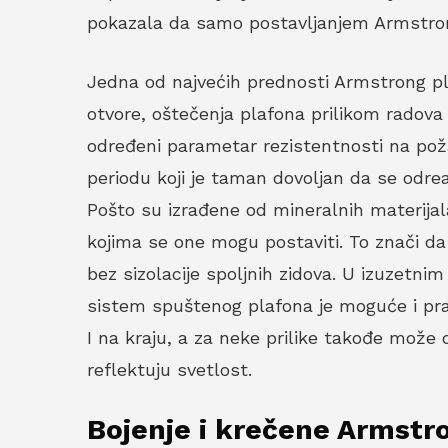
pokazala da samo postavljanjem Armstron
Jedna od najvećih prednosti Armstrong plo
otvore, oštečenja plafona prilikom radova 
određeni parametar rezistentnosti na pož
periodu koji je taman dovoljan da se odreag
Pošto su izrađene od mineralnih materijal
kojima se one mogu postaviti. To znači da
bez sizolacije spoljnih zidova. U izuzetni
sistem spuštenog plafona je moguće i prat
I na kraju, a za neke prilike takođe može
reflektuju svetlost.
Bojenje i krečene Armstr