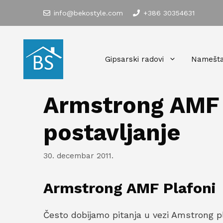
Skip
info@bekostyle.com
+386 30354631
to
content
Gipsarski radovi
Namešta
Armstrong AMF p
postavljanje
30. decembar 2011.
Armstrong AMF Plafoni
Često dobijamo pitanja u vezi Amstrong pla