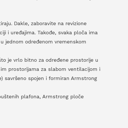
aju. Dakle, zaboravite na revizione
ciji i uređajima. Takođe, svaka ploča ima
atru u jednom određenom vremenskom
o je vrlo bitno za određene prostorije u
nim prostorijama za slabom ventilacijom i
je) savršeno spojen i formiran Armstrong
spuštenih plafona, Armstrong ploče