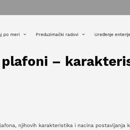
j po meri
Preduzimački radovi
Uređenje enterij
lafoni – karakteris
fona, njihovih karakteristika i nacina postavljanja k