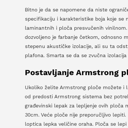
Bitno je da se napomene da niste ograniče
specifikaciju i karakteristike boja koje s
laminantnih i ploča presvučenih vinilnom.
dozvoljeno je farbanje četkom, odnosno mo
stepenu akustičke izolacije, ali su ta od
plafona. Smarta se da se zvučna izolacija 
Postavljanje Armstrong p
Ukoliko želite Armstrong ploče možete i lep
od predosti Armstrong sistema bez potreb
građevinski lepak za lepljenje ovih ploč
30cm. Veće ploče nije preporučljivo lepit
loptica lepka veličine oraha. Ploča se le