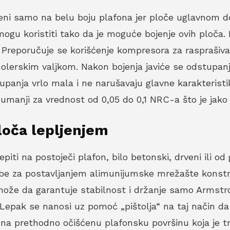
ni samo na belu boju plafona jer ploče uglavnom dol
e mogu koristiti tako da je moguće bojenje ovih ploča.
 Preporučuje se korišćenje kompresora za rasprašiva
lerskim valjkom. Nakon bojenja javiće se odstupanja 
stupanja vrlo mala i ne narušavaju glavne karakteris
umanji za vrednost od 0,05 do 0,1 NRC-a što je jako 
loča lepljenjem
iti na postoječi plafon, bilo betonski, drveni ili od 
e za postavljanjem alimunijumske mrežašte konstru
a može da garantuje stabilnost i držanje samo Arms
i. Lepak se nanosi uz pomoć „pištolja“ na taj način 
pi na prethodno očišćenu plafonsku površinu koja je