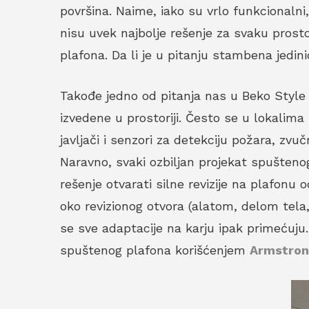
površina. Naime, iako su vrlo funkcionalni,
nisu uvek najbolje rešenje za svaku prost
plafona. Da li je u pitanju stambena jedini
Takođe jedno od pitanja nas u Beko Style –
izvedene u prostoriji. Često se u lokalim
javljači i senzori za detekciju požara, zvu
Naravno, svaki ozbiljan projekat spuštenog 
rešenje otvarati silne revizije na plafonu 
oko revizionog otvora (alatom, delom tel
se sve adaptacije na karju ipak primećuju
spuštenog plafona korišćenjem
Armstrong