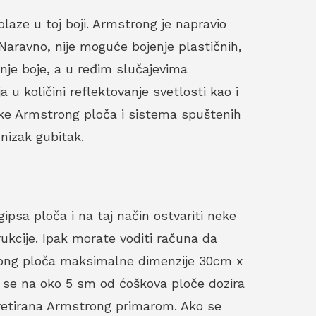
aze u toj boji. Armstrong je napravio
 Naravno, nije moguće bojenje plastičnih,
nje boje, a u ređim slučajevima
u količini reflektovanje svetlosti kao i
tike Armstrong ploča i sistema spuštenih
nizak gubitak.
gipsa ploča i na taj način ostvariti neke
kcije. Ipak morate voditi računa da
trong ploča maksimalne dimenzije 30cm x
da se na oko 5 sm od ćoškova ploče dozira
 tretirana Armstrong primarom. Ako se