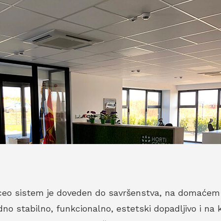
ceo sistem je doveden do savršenstva, na domaćem tr
dno stabilno, funkcionalno, estetski dopadljivo i na 