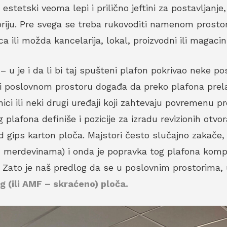
 estetski veoma lepi i prilično jeftini za postavljanje
oriju. Pre svega se treba rukovoditi namenom prostor
ca ili možda kancelarija, lokal, proizvodni ili magaci
 u je i da li bi taj spušteni plafon pokrivao neke po
a i poslovnom prostoru događa da preko plafona prel
čnici ili neki drugi uređaji koji zahtevaju povremenu p
plafona definiše i pozicije za izradu revizionih otvora
od gips karton ploča. Majstori često slučajno zakače, 
a, merdevinama) i onda je popravka tog plafona komp
. Zato je naš predlog da se u poslovnim prostorima,
 (ili AMF – skraćeno) ploča.