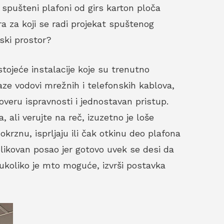
, spušteni plafoni od girs karton ploča
a za koji se radi projekat spuštenog
nski prostor?
stojeće instalacije koje su trenutno
aze vodovi mrežnih i telefonskih kablova,
roveru ispravnosti i jednostavan pristup.
, ali verujte na reč, izuzetno je loše
okrznu, isprljaju ili čak otkinu deo plafona
likovan posao jer gotovo uvek se desi da
 ukoliko je mto moguće, izvrši postavka