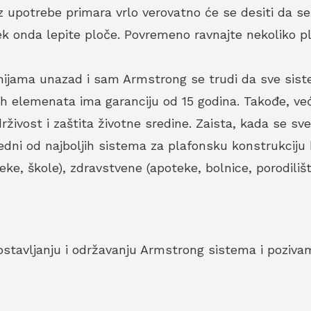
 upotrebe primara vrlo verovatno će se desiti da se 
ek onda lepite ploče. Povremeno ravnajte nekoliko 
nijama unazad i sam Armstrong se trudi da sve siste
h elemenata ima garanciju od 15 godina. Takođe, ve
drživost i zaštita životne sredine. Zaista, kada se 
edni od najboljih sistema za plafonsku konstrukciju 
oteke, škole), zdravstvene (apoteke, bolnice, porodili
stavljanju i održavanju Armstrong sistema i poziv